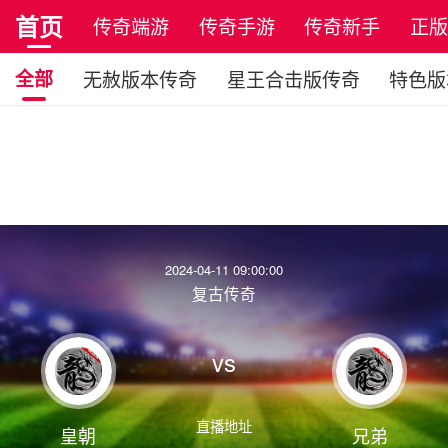
首页
传奇端游
传奇手游
传奇新手
正
全部
无赦版本传奇
星王合击版传奇
特色版
2024-04-11 09:00:00
复古传奇
vs
直播地址
皇朝
兄弟