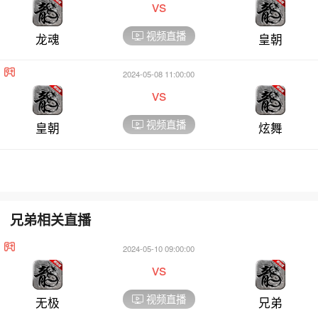
vs
视频直播
龙魂
皇朝
2024-05-08 11:00:00
vs
视频直播
皇朝
炫舞
兄弟相关直播
2024-05-10 09:00:00
vs
视频直播
无极
兄弟