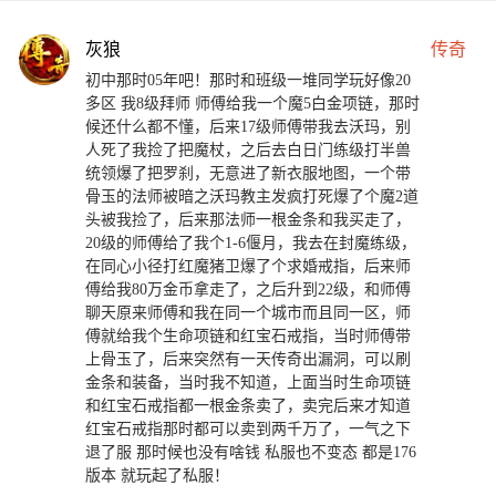
灰狼
传奇
初中那时05年吧！那时和班级一堆同学玩好像20
多区 我8级拜师 师傅给我一个魔5白金项链，那时
候还什么都不懂，后来17级师傅带我去沃玛，别
人死了我捡了把魔杖，之后去白日门练级打半兽
统领爆了把罗刹，无意进了新衣服地图，一个带
骨玉的法师被暗之沃玛教主发疯打死爆了个魔2道
头被我捡了，后来那法师一根金条和我买走了，
20级的师傅给了我个1-6偃月，我去在封魔练级，
在同心小径打红魔猪卫爆了个求婚戒指，后来师
傅给我80万金币拿走了，之后升到22级，和师傅
聊天原来师傅和我在同一个城市而且同一区，师
傅就给我个生命项链和红宝石戒指，当时师傅带
上骨玉了，后来突然有一天传奇出漏洞，可以刷
金条和装备，当时我不知道，上面当时生命项链
和红宝石戒指都一根金条卖了，卖完后来才知道
红宝石戒指那时都可以卖到两千万了，一气之下
退了服 那时候也没有啥钱 私服也不变态 都是176
版本 就玩起了私服！