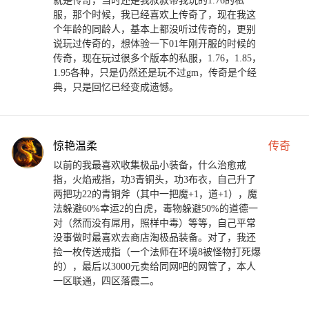
就是传奇，当时还是我叔叔带我玩的1.76的私
服，那个时候，我已经喜欢上传奇了，现在我这
个年龄的同龄人，基本上都没听过传奇的，更别
说玩过传奇的，想体验一下01年刚开服的时候的
传奇，现在玩过很多个版本的私服，1.76，1.85，
1.95各种，只是仍然还是玩不过gm，传奇是个经
典，只是回忆已经变成遗憾。
惊艳温柔
传奇
以前的我最喜欢收集极品小装备，什么治愈戒
指，火焰戒指，功3青铜头，功3布衣，自己升了
两把功22的青铜斧（其中一把魔+1，道+1），魔
法躲避60%幸运2的白虎，毒物躲避50%的道德一
对（然而没有屌用，照样中毒）等等，自己平常
没事做时最喜欢去商店淘极品装备。对了，我还
捡一枚传送戒指（一个法师在环境8被怪物打死爆
的），最后以3000元卖给同网吧的网管了，本人
一区联通，四区落霞二。