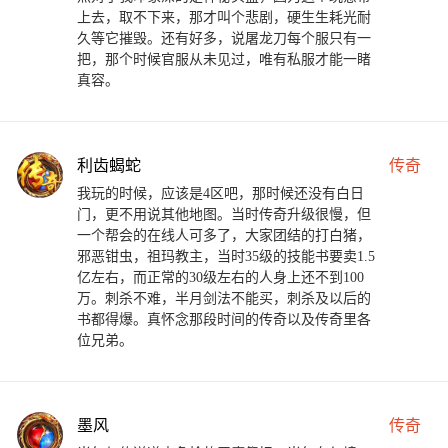
上去，取不下来，那才叫个悲剧，硬生生耗光耐
久等它摧毁。还有好多，说屠龙刀每个服只有一
把，那个时候官服从未见过，唯有私服才能一睹
真容。
利齿蝎蛇
传奇
我玩的时候，应该是4区吧，那时候还没有白日
门，更不用说其他地图。当时传奇升级很慢，但
一个帮会的在线人可多了，大家团结的打白猪，
邪恶钳虫，祖玛教主，当时35级的技能书要卖1.5
亿左右，而正常的30级左右的人身上还不到100
万。刺杀不难，半月剑法不能买，刺杀及以后的
书都得爆。真怀念那段时间的传奇以及传奇里各
位兄弟。
墨风
传奇