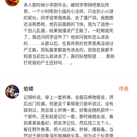
本人那时候小学刚毕业，被同学带网吧里玩传
奇，一个小时练到七级的小法师，只会扔小火球
的家伙，同学说带我练级，去了僵尸洞，我跑图
还没熟悉呢，他在前面跑的飞快，我为了追他一
个劲儿乱撞，结果我撞进尸王殿了，一眨眼就死
了，我还问同学这咋了？他却问我你怎么进去
的………从那以后，在真传奇的世界里再没进过
尸王殿，而私服里都是传进去的，到现在我都不
知道当初怎么就进去了，真的好想知道…… 那些
打死我的尸王还好吗……。
蛤蟆
传奇
记得听说，穿上一套祈祷，全服召唤物叛变，然
后出门捡漏，但是这个事情我只是听说过，没有
碰到过，而且穿上祈祷一套，好像会随机损坏一
个部件。还有就是记忆一套，那时候朋友说，看
到某某装备好，把名字记住，然后找三五个人，
躲在野外角落，把人拉过来，秒掉，爆装备。当
然对于我印象深的是神秘头盔，因为这个玩意带