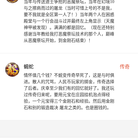
当年与传送道士争抢的恶魔祭坛，当年在幻境10
与之擦肩而过的屠龙（当时可惜上号的不是我，
要不我就是全区第一人了！）当年两个人在困惑
殿堂与一个行会战斗过并最终左上角显示（天魔
神甲被发现）。满满的都是回忆。（现在还特别
感谢当年教给我打恶魔祭坛技术的那个人，巅峰
从恶魔祭坛开始，到金刚石结束）！
蝎蛇
传奇
情怀值几个钱？不蜕变传奇早死了，这是与时俱
进。散人的咒骂，人民币玩家的掷金，传奇选择
了后者。庆幸至少我们有的回忆就好了。我还玩
过传奇归来呢，要用元宝在庄园挂机泡点得经
验，一个元宝得三个金刚石和经验。然后用金刚
石和别的锻造裁决 屠龙之类的。也是圈钱的。